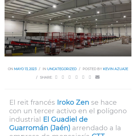
ON
MAYO 13, 2023
IN
UNCATEGORIZED
POSTED BY
KEVIN AZUAJE
SHARE:
El reit francés
Iroko Zen
se hace
con un tercer activo en el polígono
industrial
El Guadiel de
Guarromán (Jaén)
arrendado a la